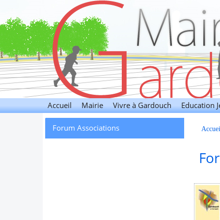
Gardouch
Accueil
Mairie
Vivre à Gardouch
Education 
Forum Associations
Accuei
For