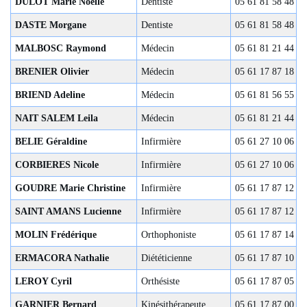
DULOT Marie Noëlle
Dentiste
05 61 81 58 48
DASTE Morgane
Dentiste
05 61 81 58 48
MALBOSC Raymond
Médecin
05 61 81 21 44
BRENIER Olivier
Médecin
05 61 17 87 18
BRIEND Adeline
Médecin
05 61 81 56 55
NAIT SALEM Leila
Médecin
05 61 81 21 44
BELIE Géraldine
Infirmière
05 61 27 10 06
CORBIERES Nicole
Infirmière
05 61 27 10 06
GOUDRE Marie Christine
Infirmière
05 61 17 87 12
SAINT AMANS Lucienne
Infirmière
05 61 17 87 12
MOLIN Frédérique
Orthophoniste
05 61 17 87 14
ERMACORA Nathalie
Diététicienne
05 61 17 87 10
LEROY Cyril
Orthésiste
05 61 17 87 05
GARNIER Bernard
Kinésithérapeute
05 61 17 87 00