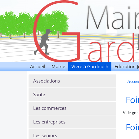
Gardouch
Accueil
Mairie
Vivre à Gardouch
Education 
Associations
Accuei
Santé
Foi
Les commerces
Vide gren
Les entreprises
Foi
Les séniors