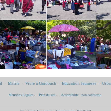
il
Mairie
Vivre à Gardouch
Education Jeunesse
Urba
-
-
-
-
Mentions Légales
-
Plan du site
-
Accessibilité : non conforme