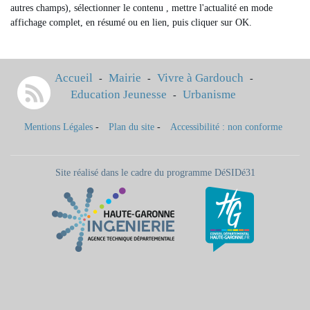
autres champs), sélectionner le contenu , mettre l'actualité en mode
affichage complet, en résumé ou en lien, puis cliquer sur OK.
Accueil
Mairie
Vivre à Gardouch
-
-
-
Education Jeunesse
Urbanisme
-
Mentions Légales
-
Plan du site
-
Accessibilité : non conforme
Site réalisé dans le cadre du programme DéSIDé31